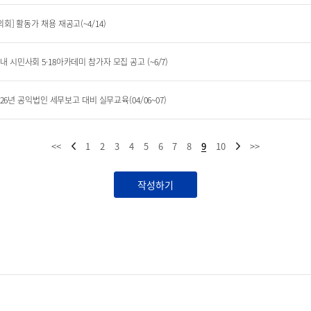
] 활동가 채용 재공고(~4/14)
 국내 시민사회 5·18아카데미 참가자 모집 공고 (~6/7)
6년 공익법인 세무보고 대비 실무교육(04/06~07)
<<
1
2
3
4
5
6
7
8
9
10
>>
작성하기