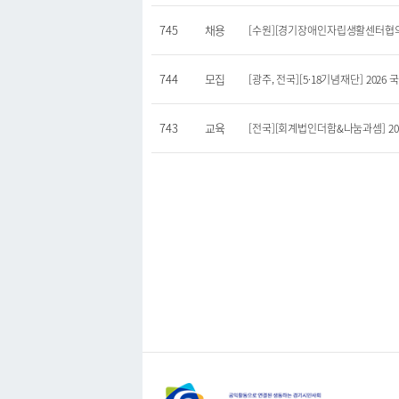
745
채용
[수원][경기장애인자립생활센터협의회
744
모집
[광주, 전국][5·18기념재단] 2026
743
교육
[전국][회계법인더함&나눔과셈] 202