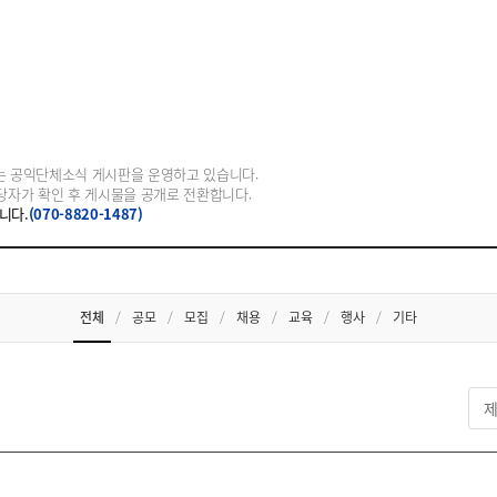
공익단체소식
 공익단체소식 게시판을 운영하고 있습니다.
담당자가 확인 후 게시물을 공개로 전환합니다.
니다.
(070-8820-1487)
전체
/
공모
/
모집
/
채용
/
교육
/
행사
/
기타