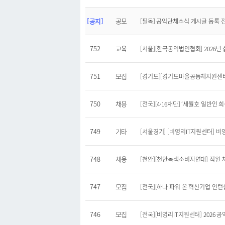
[공지]
공모
[필독] 공익단체소식 게시글 등록 
752
교육
[서울][한국공익법인협회] 2026년
751
모집
[경기도][경기도마을공동체지원센터] 
750
채용
[전국][4·16재단] ‘세월호 일반인 희
749
기타
[서울경기] [비영리IT지원센터] 비영
748
채용
[천안][천안녹색소비자연대] 직원 채용
747
모집
[전국][하나 파워 온 혁신기업 인턴십]
746
모집
[전국][비영리IT지원센터] 2026 공