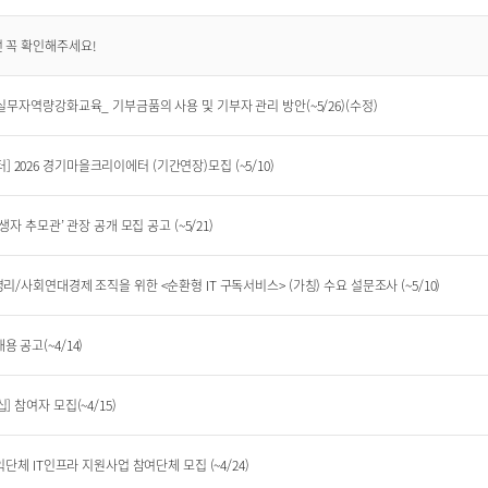
전 꼭 확인해주세요!
 실무자역량강화교육_ 기부금품의 사용 및 기부자 관리 방안(~5/26)(수정)
2026 경기마을크리이에터 (기간연장)모집 (~5/10)
생자 추모관’ 관장 공개 모집 공고 (~5/21)
리/사회연대경제 조직을 위한 <순환형 IT 구독서비스> (가칭) 수요 설문조사 (~5/10)
 공고(~4/14)
 참여자 모집(~4/15)
익단체 IT인프라 지원사업 참여단체 모집 (~4/24)