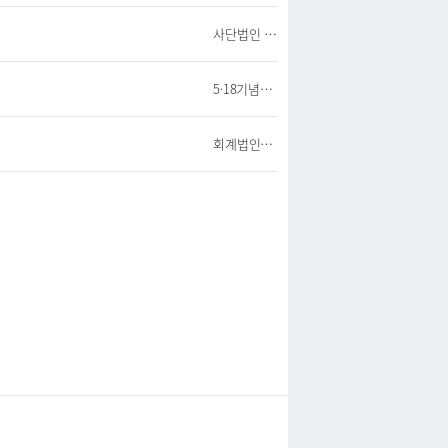
사단법인 경기장애인자립생활센터협의회
5·18기념재단
회계법인더함.나눔셈