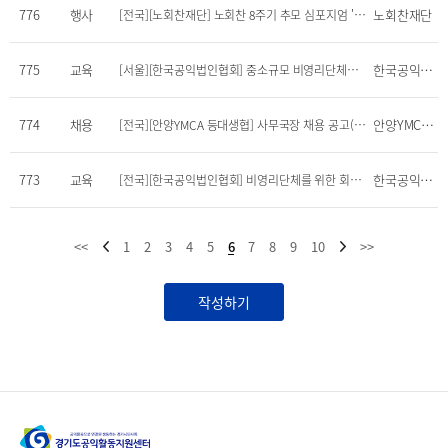
776
행사
노회찬재단
[전국][노회찬재단] 노회찬 8주기 추모 심포지엄 '자유인·문화인·평화인 노회찬' (7/3~4)
775
교육
한국공익법인협회
[서울][한국공익법인협회] 중소규모 비영리단체를 위한 회계·세무 실무 워크숍(7/8~9)
774
채용
안양YMCA 김유철
[전국][안양YMCA 등대생협] 사무국장 채용 공고(~6/21)
773
교육
한국공익법인협회
[전국][한국공익법인협회] 비영리단체를 위한 회계·세무 기본 실무 온라인교육_출연재산 사용, 원천세, 회계기준 및 재무제표의 이해(6/11~18)
<<
1
2
3
4
5
6
7
8
9
10
>>
작성하기