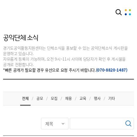
커뮤니티
공익단체소식
공익단체 소식
경기도공익활동지원센터는 단체소식을 홍보할 수 있는 공익단체소식 게시판을
운영하고 있습니다.
자유롭게 등록이 가능하며, 오전 9시~11시 사이에 담당자가 확인 후 게시물을
공개로 전환합니다.
*빠른 공개가 필요할 경우 유선으로 요청 주시기 바랍니다.
(070-8820-1487)
전체
/
공모
/
모집
/
채용
/
교육
/
행사
/
기타