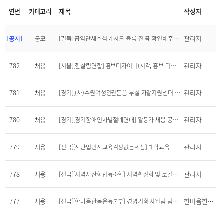
연번
카테고리
제목
작성자
[공지]
공모
관리자
[필독] 공익단체소식 게시글 등록 전 꼭 확인해주세요!
782
채용
관리자
[서울][한살림연합] 홍보디자이너(시각, 홍보 디자인) 채용 공고(~7/12)
781
채용
관리자
[경기][(사)수원여성인권돋음 부설 자활지원센터 모모이] 활동가 채용합니다.(~7/3)
780
채용
관리자
[경기][경기장애인차별철폐연대] 활동가 채용 공고(~7/3)
779
채용
관리자
[전국][사단법인사교육걱정없는세상] 대학교육 정책 담당 연구원을 채용합니다.(~7/6)
778
채용
관리자
[전국][지역자산화협동조합] 지역활성화 및 로컬비즈니스 분야 상근 활동가 채용합니다.(~7/5)
777
채용
한마음한몸운동본부
[전국][한마음한몸운동본부] 경영기획·지원팀 팀장 모집(~6/30)