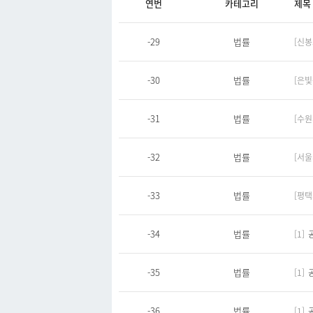
연번
카테고리
제목
-29
법률
[신봉
-30
법률
[은빛
-31
법률
[수
-32
법률
[서울
-33
법률
[평
-34
법률
[1]
-35
법률
[1]
-36
법률
[1]