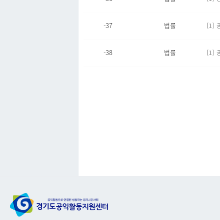
-37
법률
[1]
-38
법률
[1]