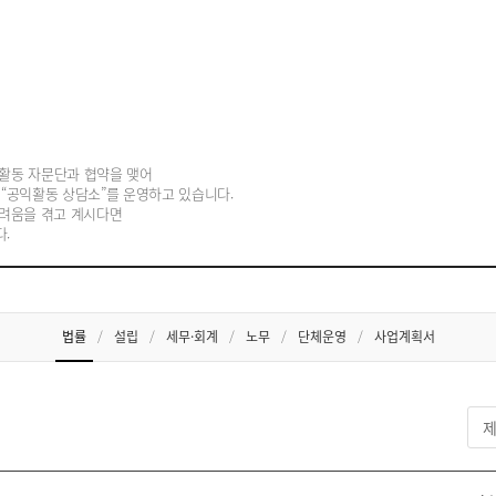
공익활동 상담소
활동 자문단과 협약을 맺어
“공익활동 상담소”를 운영하고 있습니다.
 어려움을 겪고 계시다면
.
법률
/
설립
/
세무·회계
/
노무
/
단체운영
/
사업계획서