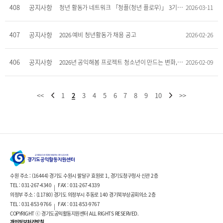
408
공지사항
청년 활동가 네트워크 「청플(청년 플로우)」 3기 위원 모집 공고
2026-03-11
407
공지사항
2026 예비 청년활동가 채용 공고
2026-02-26
406
공지사항
2026년 공익해봄 프로젝트 청소년이 만드는 변화, 우리 학교에서 시작해요
2026-02-09
<<
1
2
3
4
5
6
7
8
9
10
>>
수원 주소 : (16444) 경기도 수원시 팔달구 효원로 1, 경기도청구청사 신관 2층
TEL : 031-267-4340
FAX : 031-267-4339
|
의정부 주소 : (11780) 경기도 의정부시 추동로 140 경기북부상공회의소 2층
TEL : 031-853-9766
FAX : 031-853-9767
|
COPYRIGHT ⓒ 경기도공익활동지원센터 ALL RIGHTS RESERVED.
개인정보처리방침