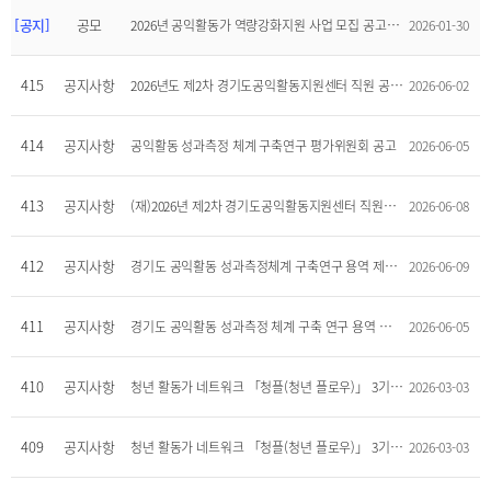
[공지]
공모
2026년 공익활동가 역량강화지원 사업 모집 공고(~9/30)
2026-01-30
415
공지사항
2026년도 제2차 경기도공익활동지원센터 직원 공개채용 서류합격자 공고
2026-06-02
414
공지사항
공익활동 성과측정 체계 구축연구 평가위원회 공고
2026-06-05
413
공지사항
(재)2026년 제2차 경기도공익활동지원센터 직원공개채용 최종합격자 공고
2026-06-08
412
공지사항
경기도 공익활동 성과측정체계 구축연구 용역 제안서 평가위원(후보자) 모집 공고
2026-06-09
411
공지사항
경기도 공익활동 성과측정 체계 구축 연구 용역 입찰 공고
2026-06-05
410
공지사항
청년 활동가 네트워크 「청플(청년 플로우)」 3기 합격자 공고
2026-03-03
409
공지사항
청년 활동가 네트워크 「청플(청년 플로우)」 3기 서류심사 결과 공고
2026-03-03