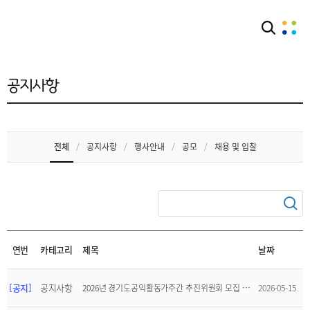
커뮤니티
공지사항
공지사항
전체
/
공지사항
/
행사안내
/
공모
/
채용 및 입찰
연번
카테고리
제목
날짜
[공지]
공지사항
2026년 경기도공익활동가주간 추진위원회 모집 및 참여 안내(5/18~)
2026-05-15