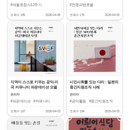
#세월호참사12주기
#전쟁파병촛불
#기억과약속의길
#연대
#함께시민활동가
조회수 185
2026-04-09
조회수 176
2026-04-03
"
"
지역이 스스로 키우는 공익-미
시민사회를 잇는 다리 : 일본의
국 커뮤니티 파운데이션 모델
중간지원조직 사례
관리자
관리자
#파운데이션
#커뮤니티
#공익활동
#중간지원조직
#미국
#시민사회
조회수 167
2026-04-03
조회수 194
2026-04-03
"
"