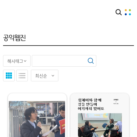
아카이브
공익웹진
공익웹진
"
"