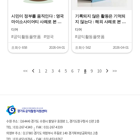
시민이 정부를 움직인다 : 영국
기록되지 않은 활동은 기억되
마이소사이어티 사례로 본 공
지 않는다 : 해외 사례로 본 공
익활동 플랫폼의 가능성
익 아카이브에의 시사점
디어
디어
#공익활동플랫폼
#영국
#공익활동플랫폼
#마이소사이어티
#공익아카이브
#아카이브에디터
#해외사례
조회수 658
2026-04-01
조회수 562
2026-04-01
<<
1
2
3
4
5
6
7
8
9
10
>>
수원 주소 : (16444) 경기도 수원시 팔달구 효원로 1, 경기도청구청사 신관 2층
TEL : 031-267-4340
FAX : 031-267-4339
|
의정부 주소 : (11780) 경기도 의정부시 추동로 140 경기북부상공회의소 2층
TEL : 031-853-9766
FAX : 031-853-9767