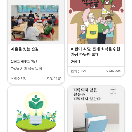
마을을 잇는 손길
어린이 식당, 관계 회복을 위한
가장 따뜻한 초대
살리고 세우고 액션
관리자
#성남시마을공동체
조회수 223
2026-04-02
#초록리더창작소
#관계회복
#세대통합경험
조회수 546
2026-04-02
"
"