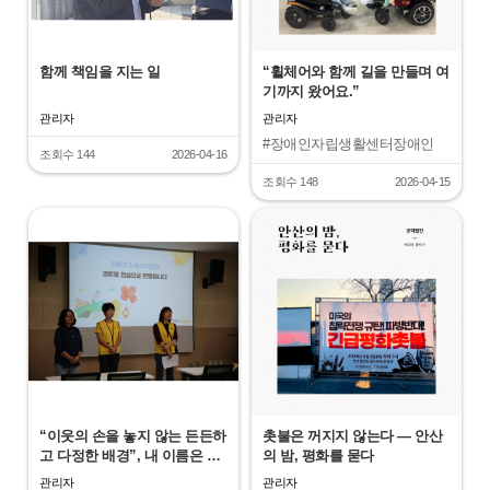
함께 책임을 지는 일
“휠체어와 함께 길을 만들며 여
기까지 왔어요.”
관리자
관리자
#장애인자립생활센터장애인
조회수 144
2026-04-16
차별철폐의날
#연대
#함께동료상담가
조회수 148
2026-04-15
"
"
“이웃의 손을 놓지 않는 든든하
촛불은 꺼지지 않는다 — 안산
고 다정한 배경”, 내 이름은 춤
의 밤, 평화를 묻다
추는 나무
관리자
관리자