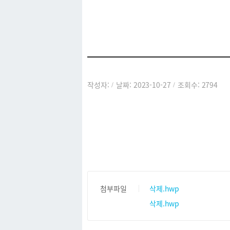
커뮤니티
작성자:
날짜: 2023-10-27
조회수: 2794
/
/
첨부파일
삭제.hwp
삭제.hwp