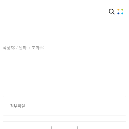
아카이브
공익웹진
작성자:
날짜:
조회수:
/
/
첨부파일