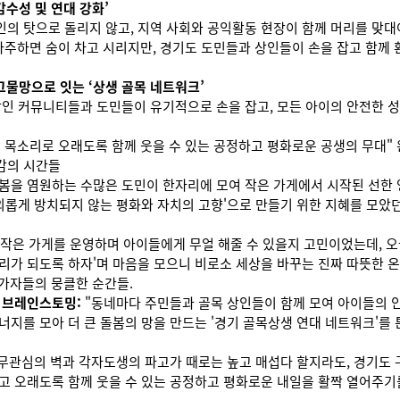
감수성 및 연대 강화’
의 탓으로 돌리지 않고, 지역 사회와 공익활동 현장이 함께 머리를 맞대
마주하면 숨이 차고 시리지만, 경기도 도민들과 상인들이 손을 잡고 함께 
그물망으로 잇는 ‘상생 골목 네트워크’
상인 커뮤니티들과 도민들이 유기적으로 손을 잡고, 모든 아이의 안전한 
 목소리로 오래도록 함께 웃을 수 있는 공정하고 평화로운 공생의 무대" 
감의 시간들
봄을 염원하는 수많은 도민이 한자리에 모여 작은 가게에서 시작된 선한
 외롭게 방치되지 않는 평화와 자치의 고향'으로 만들기 위한 지혜를 모았
"작은 가게를 운영하며 아이들에게 무얼 해줄 수 있을지 고민이었는데, 오늘
리가 되도록 하자'며 마음을 모으니 비로소 세상을 바꾸는 진짜 따뜻한 
가자들의 뭉클한 순간들.
 브레인스토밍:
"동네마다 주민들과 골목 상인들이 함께 모여 아이들의 안
너지를 모아 더 큰 돌봄의 망을 만드는 '경기 골목상생 연대 네트워크'를
무관심의 벽과 각자도생의 파고가 때로는 높고 매섭다 할지라도, 경기도
고 오래도록 함께 웃을 수 있는 공정하고 평화로운 내일을 활짝 열어주기