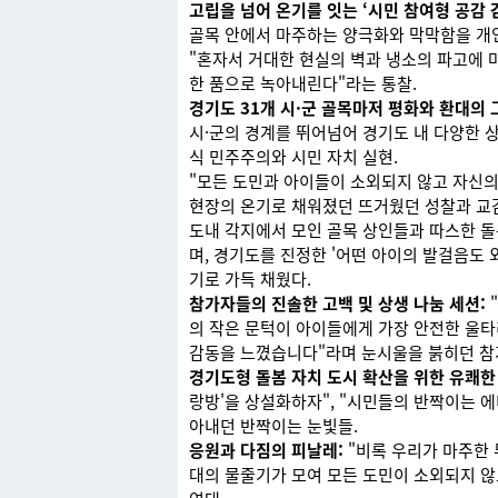
고립을 넘어 온기를 잇는 ‘시민 참여형 공감 
골목 안에서 마주하는 양극화와 막막함을 개인
"혼자서 거대한 현실의 벽과 냉소의 파고에 
한 품으로 녹아내린다"라는 통찰.
경기도 31개 시·군 골목마저 평화와 환대의 
시·군의 경계를 뛰어넘어 경기도 내 다양한 
식 민주주의와 시민 자치 실현.
"모든 도민과 아이들이 소외되지 않고 자신의
현장의 온기로 채워졌던 뜨거웠던 성찰과 교
도내 각지에서 모인 골목 상인들과 따스한 돌
며, 경기도를 진정한 '어떤 아이의 발걸음도
기로 가득 채웠다.
참가자들의 진솔한 고백 및 상생 나눔 세션:
의 작은 문턱이 아이들에게 가장 안전한 울타
감동을 느꼈습니다"라며 눈시울을 붉히던 참
경기도형 돌봄 자치 도시 확산을 위한 유쾌한
랑방'을 상설화하자", "시민들의 반짝이는 에
아내던 반짝이는 눈빛들.
응원과 다짐의 피날레:
"비록 우리가 마주한 
대의 물줄기가 모여 모든 도민이 소외되지 않