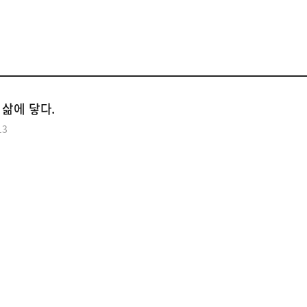
공익웹진
 삶에 닿다.
13