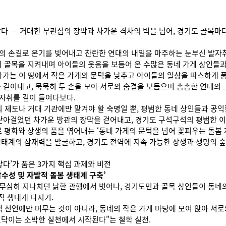
닿다 — 거대한 무관심의 장막과 차가운 격차의 벽을 넘어, 경기도 골목마
의 손길로 온기를 빚어내고 찬란한 연대의 내일을 마주하는 눈부신 발자
 골목을 지켜내며 아이들의 웃음을 보듬어 온 수많은 동네 가게 상인들과
아가는 이 땅에서 작은 가게의 문턱을 낮추고 아이들의 일상을 따스하게 
을 걷어내고, 묵묵히 두 손을 모아 서로의 숨결을 보듬으며 촘촘한 연대의
자취를 깊이 들여다보다.
의 제도나 거대 기관에만 맡겨야 할 숙명일 뿐, 평범한 동네 상인들과 공익
 닫아걸었던 차가운 방관의 장막을 걷어내고, 경기도 구석구석의 평범한 
평화와 상생의 품을 엮어내는 ‘동네 가게의 문턱을 넘어 꽃피우는 돌봄 자
생태계의 잠재력을 발굴하고, 경기도 전역에 지속 가능한 상생과 생명의 
닿다’가 품은 3가지 핵심 과제와 비전
수성 및 자발적 돌봄 생태계 구축’
 무심히 지나치던 낡한 관행에서 벗어나, 경기도민과 골목 상인들이 동네
적 생태계 다지기.
 선언에만 머무는 것이 아니라, 동네의 작은 가게 마당에 모여 앉아 서로
토닥이는 소박한 실천에서 시작된다"는 철학 실천.