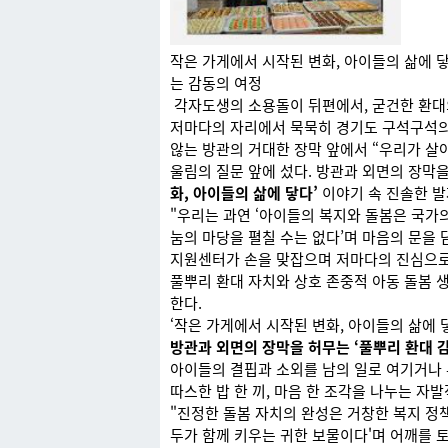
작은 가게에서 시작된 변화, 아이들의 삶에 
는 감동의 여정
각자도생의 소용돌이 뒤편에서, 굳건한 환대
저마다의 자리에서 묵묵히 경기도 구석구석의
않는 방관의 거대한 장막 앞에서 “우리가 살
울림의 질문 앞에 섰다. 방관과 외면의 장막
화, 아이들의 삶에 닿다’
이야기 속 진솔한 발
"우리는 과연 ‘아이들의 복지와 돌봄은 국가
눔의 마당을 펼칠 수는 없다’며 마음의 문을
지원센터가 손을 맞잡으며 저마다의 진심으로 
풀뿌리 환대 자치와 상호 존중적 아동 돌봄 
한다.
‘작은 가게에서 시작된 변화, 아이들의 삶에 
방관과 외면의 장막을 허무는 ‘풀뿌리 환대 감
아이들의 결핍과 소외를 남의 일로 여기거나
따스한 밥 한 끼, 마음 한 조각을 나누는 자발
"진정한 돌봄 자치의 완성은 거창한 복지 정책
두가 함께 키우는 귀한 보물이다'며 어깨를 