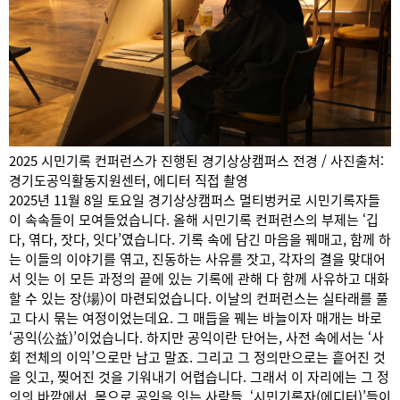
2025 시민기록 컨퍼런스가 진행된 경기상상캠퍼스 전경 / 사진출처:
경기도공익활동지원센터, 에디터 직접 촬영
2025년 11월 8일 토요일 경기상상캠퍼스 멀티벙커로 시민기록자들
이 속속들이 모여들었습니다. 올해 시민기록 컨퍼런스의 부제는 ‘깁
다, 엮다, 잣다, 잇다’였습니다. 기록 속에 담긴 마음을 꿰매고, 함께 하
는 이들의 이야기를 엮고, 진동하는 사유를 잣고, 각자의 결을 맞대어
서 잇는 이 모든 과정의 끝에 있는 기록에 관해 다 함께 사유하고 대화
할 수 있는 장(場)이 마련되었습니다. 이날의 컨퍼런스는 실타래를 풀
고 다시 묶는 여정이었는데요. 그 매듭을 꿰는 바늘이자 매개는 바로
‘공익(公益)’이었습니다. 하지만 공익이란 단어는, 사전 속에서는 ‘사
회 전체의 이익’으로만 남고 말죠. 그리고 그 정의만으로는 흩어진 것
을 잇고, 찢어진 것을 기워내기 어렵습니다. 그래서 이 자리에는 그 정
의의 바깥에서, 몸으로 공익을 잇는 사람들, ‘시민기록자(에디터)’들이