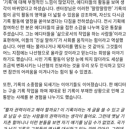
'기록'에 대해 부정적인 느낌이 많았지만, 에디터들의 활동을 보며 생
각이 바뀌었다고 하셨습니다. 센터장님은 이러한 '말랑말랑한' 기록의
힘이 공익 활동의 영역을 더 넓힐 수 있음을 강조하며, 자신도 다시금
기록 활동에 열정을 쏟아보겠다는 다짐을 전하셨습니다. 전시 기획에
참여하신 한 분은 에디터들의 글을 접한 소감을 나누며 깊은 통찰을
주셨습니다. 그는 에디터들을 '삶으로서의 작업을 하는 사람들'이라고
표현하며, 이들의 '진실 말하기'가 사회를 움직이는 힘이라고 역설했
습니다. 어떤 때는 물러나거나 제자리를 맴도는 것 같아도 그것들이
어느 지점에는 나선형으로 올라갈 것이라고 믿는다는 희망을 이야기
하기도 했습니다. 시민 기록 활동이 당장 눈에 띄지 않더라도 세상을
조금씩 변화시키는 나선형의 진보라는 것을 우리 모두 인식하고 있다
면 잠깐의 어려움을 이겨나가는 힘이 될 수 있겠죠.
또한, 기록의 소중함을 되새기는 이야기들도 이어졌습니다. 한 에디터
는 구술 기록 작업을 하며 제대로 된 기록이 부재한 상황으로 인해 고
통받는 사례를 본 경험을 나누기도 했습니다.
“활자 권력이라고 해야 할까요? 이 기록이라는 게 글을 쓸 수 있고 글
로 남길 수 있는 사람들의 권력이라는 생각이 들어요. 그런데 옛날 기
지촌 할머니나 이런 분들을 보면 자기 얘기를 남길 수가 없었죠. 국가
가 남긴 기록은 그분들의 역사를 대신하고 있는 것만 같아요. 그런데