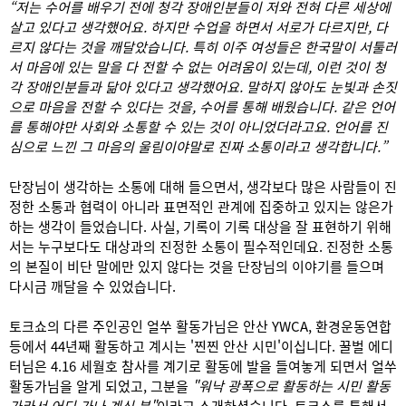
“저는 수어를 배우기 전에 청각 장애인분들이 저와 전혀 다른 세상에
살고 있다고 생각했어요. 하지만 수업을 하면서 서로가 다르지만, 다
르지 않다는 것을 깨달았습니다. 특히 이주 여성들은 한국말이 서툴러
서 마음에 있는 말을 다 전할 수 없는 어려움이 있는데, 이런 것이 청
각 장애인분들과 닮아 있다고 생각했어요. 말하지 않아도 눈빛과 손짓
으로 마음을 전할 수 있다는 것을, 수어를 통해 배웠습니다. 같은 언어
를 통해야만 사회와 소통할 수 있는 것이 아니었더라고요. 언어를 진
심으로 느낀 그 마음의 울림이야말로 진짜 소통이라고 생각합니다.”
단장님이 생각하는 소통에 대해 들으면서, 생각보다 많은 사람들이 진
정한 소통과 협력이 아니라 표면적인 관계에 집중하고 있지는 않은가
하는 생각이 들었습니다. 사실, 기록이 기록 대상을 잘 표현하기 위해
서는 누구보다도 대상과의 진정한 소통이 필수적인데요. 진정한 소통
의 본질이 비단 말에만 있지 않다는 것을 단장님의 이야기를 들으며
다시금 깨달을 수 있었습니다.
토크쇼의 다른 주인공인 얼쑤 활동가님은 안산 YWCA, 환경운동연합
등에서 44년째 활동하고 계시는 '찐찐 안산 시민'이십니다. 꿀벌 에디
터님은 4.16 세월호 참사를 계기로 활동에 발을 들여놓게 되면서 얼쑤
활동가님을 알게 되었고, 그분을
"워낙 광폭으로 활동하는 시민 활동
가라서 어디 가나 계신 분"
이라고 소개하셨습니다. 토크쇼를 통해서