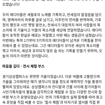
모였습니다!
우리 에디터들은 세월호의 노래를 기록하고, 만세길의 발걸음을 담으
며, 영케어러의 하루를 글로 남기고, 이주민의 언어를 번역하며, 기후
정의 행진과 시민 햇빛 발전소, 전세사기 대응까지 여러 사람들의 목
소리에 귀 기울이고 이들의 목소리를 세상에 전달하였습니다. 에디터
들이 포착한 현실은 때로는 처절했고 어떤 때는 생동감이 넘쳤습니다.
이번에는 특히 1기부터 5기까지의 에디터들이 남겨온 기록들을 한자
리에서 볼 수 있었는데요. 그간 에디터들이 모아온 세상의 목소리를
엮고 이어서, 세상과 유리되지 않은 숨 쉬는 기록을 만들기 위하여, 오
늘의 자리가 마련된 것이랍니다.
마음을 깁다 - 전시 체험 부스
경기상상캠퍼스는 완연한 가을이었습니다. 더운 여름에 고통받으며
가을을 그리워하던 때가 생각나지 않을 정도로 매력적인 가을 풍경이
펼쳐져 있었는데요. 상상캠퍼스의 잔디밭과 건물 사이에 참가자들이
시민기록자들의 활동을 감각적으로 체험할 수 있는 다양한 전시와 참
여형 부스가 운영되었습니다. 먼저 기록자들의 실제 필체를 따라 원고
속 문장을 직접 써볼 수 있는 ‘필사 체험’과 타자기로 엽서를 직접 완