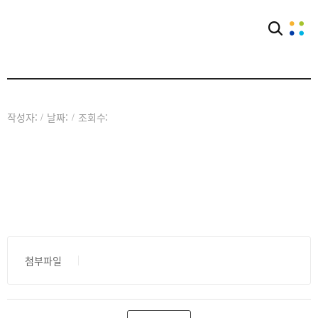
아카이브
공익웹진
작성자:
날짜:
조회수:
/
/
첨부파일