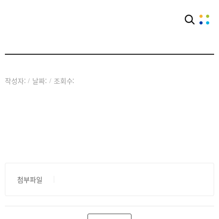
아카이브
공익웹진
작성자:
날짜:
조회수:
/
/
첨부파일