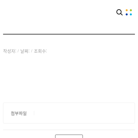
아카이브
공익웹진
작성자:
날짜:
조회수:
/
/
첨부파일