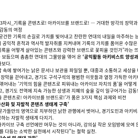
3차시_기록을 콘텐츠로! 아카이브를 브랜드로! — 거대한 망각의 장막과
 감동의 여정
 굳건한 기록의 손길로 가치를 빚어내고 찬란한 연대의 내일을 마주하는 
 공익적 흔적과 역사적 발자취를 지켜내며 기록의 가치를 품어온 수많은
기록을 어떻게 살아있는 콘텐츠와 강력한 브랜드로 꽃피울 것인가”라는 뜨
을 보듬으며 촘촘한 연대의 그물망을 엮어 온
‘공익활동 아키비스트 양성과
다보다.
랍 속에 쌓여가는 낡은 문서나 보관용 파일일 뿐, 대중과 소통하고 세상을
 장막을 걷어내고, 경기도 구석구석의 평범한 이웃들과 열정 가득한 아
엮어내는 ‘기억의 힘을 콘텐츠로 피워내는 아카이브 자치의 품’을 어떻게 
, 경기도 전역에 지속 가능한 상생과 지혜의 숲을 깊이 일구어가는 감동
 콘텐츠로! 아카이브를 브랜드로!’가 품은 3가지 핵심 과제와 비전
자산화 및 자발적 콘텐츠 생태계 구축’
문가들만의 영역으로 치부하던 낡한 관행에서 벗어나, 경기도민과 아키비
하는 자발적 생태계 다지기.
아카이브 구축 선언에만 머무는 것이 아니라, 강의실 작은 모임방에 모여 
를 다듬는 소박한 실천에서 시작된다"는 철학 실천.