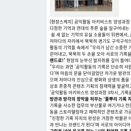
[현장스케치] 공익활동 아키비스트 양성과정 
다정한 기억과 연대의 푸른 숲을 일구어내는
쉴 새 없는 기억의 유실 소용돌이 뒤편에서,
저마다의 자리에서 묵묵히 경기도 구석구석의
활동의 기억들 속에서 “우리가 남긴 소중한 
걷어내고, 묵묵히 두 손을 모아 서로의 기록
랜드로!’
현장의 눈부신 발자취를 깊이 들여
"우리는 과연 ‘공익활동의 기록은 단순히 서
다’며 마음의 문을 닫아걸었던 차가운 방관의
으며 저마다의 진심으로 평화와 상생의 품을 
상호 존중적 콘텐츠 기획의 잠재력을 발굴하고
‘공익활동 아키비스트 양성과정 3차시_기록을
방관과 망각의 장막을 허무는 ‘풀뿌리 기록 
기록을 사소한 업무의 부산물로 여기거나 전
동을 스토리텔링하고 매력적인 콘텐츠로 가공
"진정한 기록 자치의 완성은 거창한 박물관 
과 만나는 브랜드가 된다'며 서로의 아이디어