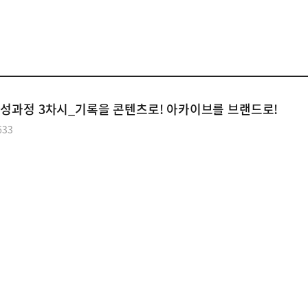
공익웹진
양성과정 3차시_기록을 콘텐츠로! 아카이브를 브랜드로!
633