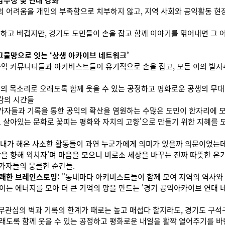
감수성 및 연대 강화’
 어려움을 개인의 부족함으로 치부하지 않고, 지역 사회와 공익활동 현
하고 버겁지만, 경기도 도민들이 손을 잡고 함께 이야기를 엮어내면 그
 그물망으로 잇는 ‘상생 아카이브 네트워크’
공익 커뮤니티들과 아키비스트들이 유기적으로 손을 잡고, 모든 이의 발자
의 목소리로 오래도록 함께 웃을 수 있는 공정하고 평화로운 공생의 무대"
감의 시간들
자들과 기록을 통한 공익의 확산을 염원하는 수많은 도민이 한자리에 모여
고 살아있는 문화로 꽃피는 평화와 자치의 고향'으로 만들기 위한 지혜를 
"내가 해온 사소한 활동들이 과연 누군가에게 의미가 있을까 의문이었는데,
상을 향해 외치자'며 마음을 모으니 비로소 세상을 바꾸는 진짜 따뜻한 온
가자들의 뭉클한 순간들.
유쾌한 브레인스토밍:
"동네마다 아키비스트들이 함께 모여 지역의 역사와
이는 에너지를 모아 더 큰 기억의 망을 만드는 '경기 공익아카이브 연대 
무관심의 벽과 기록의 한계가 때로는 높고 매섭다 할지라도, 경기도 구
래도록 함께 웃을 수 있는 공정하고 평화로운 내일을 활짝 열어주기를 바