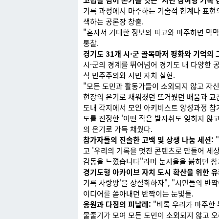
고립을 넘어 온기를 잇는 ‘시민 참여형 기록 
기록 과정에서 마주하는 기술적 한계나 표현의
색하는 공론장 창출.
"혼자서 거대한 정보의 파고와 마주하면 막막
통찰.
경기도 31개 시·군 골목마저 평화와 기억의
시·군의 경계를 뛰어넘어 경기도 내 다양한 
식 민주주의와 시민 자치 실현.
"모든 도민과 활동가들이 소외되지 않고 자신
현장의 온기로 채워졌던 뜨거웠던 배움과 교
도내 각지에서 모인 아키비스트 양성과정 참가
도를 진정한 '어떤 작은 발자취도 잊히지 않
의 온기로 가득 채웠다.
참가자들의 진솔한 고백 및 상생 나눔 세션:
고 '우리의 기록을 멋진 콘텐츠로 만들어 세
감동을 느꼈습니다"라며 눈시울을 붉히던 참
경기도형 아카이브 자치 도시 확산을 위한 
기록 사랑방'을 상설화하자", "시민들의 반짝
이디어를 쏟아내던 반짝이는 눈빛들.
응원과 다짐의 피날레:
"비록 우리가 마주한 
물줄기가 모여 모든 도민이 소외되지 않고 오