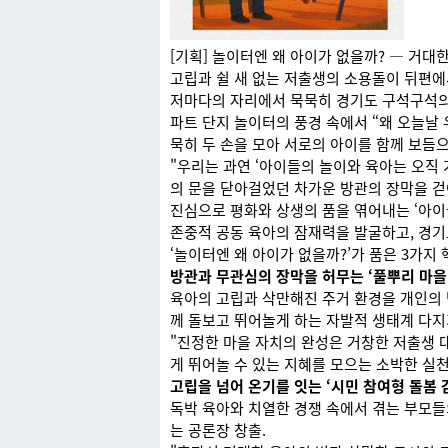
[기획] 놀이터엔 왜 아이가 없을까? — 거
고립과 쉴 새 없는 저출생의 소용돌이 뒤편에
저마다의 자리에서 묵묵히 경기도 구석구석의 
파트 단지 놀이터의 풍경 속에서 “왜 오늘날
묵히 두 손을 모아 서로의 아이를 함께 보듬
"우리는 과연 ‘아이들의 놀이와 육아는 오직 
의 문을 닫아걸었던 차가운 방관의 장막을 
진심으로 평화와 상생의 품을 엮어내는 ‘아이
존중적 공동 육아의 잠재력을 발굴하고, 경기
‘놀이터엔 왜 아이가 없을까?’가 품은 3가지
방관과 무관심의 장막을 허무는 ‘풀뿌리 마을 
육아의 고립과 삭만해진 주거 환경을 개인의
께 돌보고 뛰어놀게 하는 자발적 생태계 다지
"진정한 마을 자치의 완성은 거창한 저출생 
게 뛰어놀 수 있는 지혜를 모으는 소박한 실
고립을 넘어 온기를 잇는 ‘시민 참여형 돌봄 
독박 육아와 치열한 경쟁 속에서 겪는 부모들
는 공론장 창출.