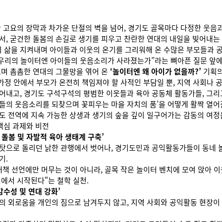
대한 고요의 장막과 차가운 단절의 벽을 넘어, 경기도 골목마다 다정한 웃음
서, 굳건한 돌봄의 손길로 생기를 피우고 찬란한 연대의 내일을 빚어내
삶을 지켜내며 아이들과 이웃의 온기를 그리워해 온 수많은 부모들과 공
 우리의 놀이터엔 아이들의 웃음소리가 사라졌는가”라는 뼈아픈 질문 앞에 
으며 촘촘한 연대의 그물망을 엮어 온
‘놀이터엔 왜 아이가 없을까?’
기획의
가정 안에서 부모가 온전히 책임져야 할 사적인 부담일 뿐, 지역 사회나 
걷어내고, 경기도 구석구석의 평범한 이웃들과 육아 공동체 활동가들, 그
들의 웃음소리를 되찾으며 꽃피우는 마을 자치의 품’을 어떻게 활짝 열어갈
도 전역에 지속 가능한 상생과 생기의 숲을 깊이 일구어가는 감동의 여정
 핵심 과제와 비전
돌봄 및 자발적 육아 생태계 구축’
 탓으로 돌리던 낡한 관행에서 벗어나, 경기도민과 공익활동가들이 동네 
기.
대책 선언에만 머무는 것이 아니라, 골목 작은 놀이터 벤치에 모여 앉아 
천에서 시작된다"는 철학 실천.
감수성 및 연대 강화’
의 외로움을 개인의 짐으로 남겨두지 않고, 지역 사회와 공익활동 현장이