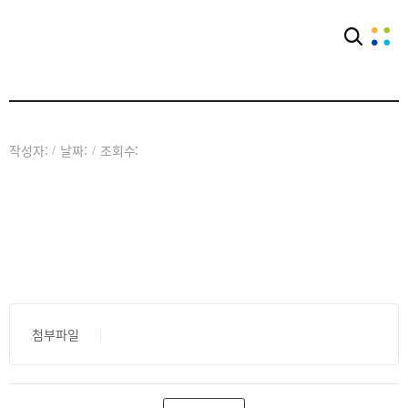
아카이브
공익웹진
작성자:
날짜:
조회수:
/
/
첨부파일