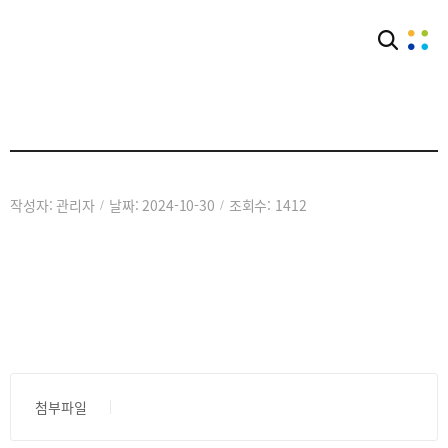
아카이브
활동자료실
작성자: 관리자
날짜: 2024-10-30
조회수: 1412
/
/
첨부파일