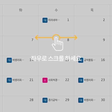
화
수
목
미리네야역량강화
1
2
대
7
8
9
비영리회계교육
공익활동가학교 특강
14
15
16
대
대
비영리회계교육
사회적경제 새싹 투자 밋업 데이
비영리회계교육
21
22
23
대
소
대
경기공익활동지원센터
비영리회계교육
28
29
30
대
대