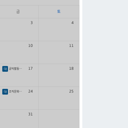
금
토
3
4
10
11
공익활동가학교 특강
17
18
대
조직문화개선사업
24
25
대
31