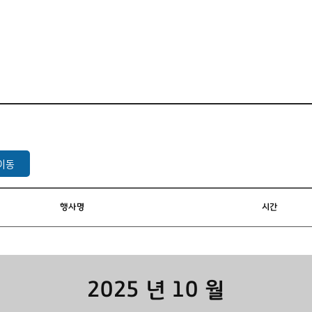
대관현황
이동
행사명
시간
2025 년 10 월