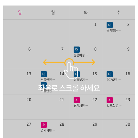
일
월
화
수
1
2
대
공익활동가학교 새싹과정
6
7
8
9
대
방문여성이동노동자 커피쿠폰사업 오리엔테이션
13
14
15
16
대
대
대
노동안전지킴이 산업언전보건법 교육
의정부기후길라잡이 모임
2026년 하반기 운영위원회
대
노동안전지킴이 장애인인식개선교육
20
21
22
23
소
소
경기시민사회 온라인 자료관 포럼 기획회의
워크숍 준비회의
27
28
29
30
소
경기시민사회 공익활동 아키비스트 기획회의