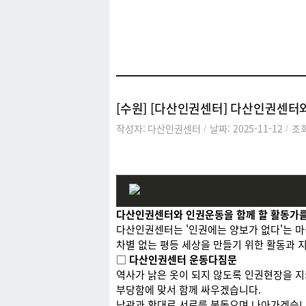
커뮤니티
[수원] [다산인권센터] 다산인권센터
작성자: 다산인권센터
날짜: 2025-11-12
조회
/
/
다산인권센터와 인권운동을 함께 할 활동가를
다산인권센터는 '인권에는 양보가 없다'는 마
차별 없는 평등 세상을 만들기 위한 활동과
□
다산인권센터 운동다짐문
역사가 낡은 옷이 되지 않도록 인권현장을 
부당함에 맞서 함께 싸우겠습니다.
낙관과 환대로 서로를 북돋으며 나아가겠습니