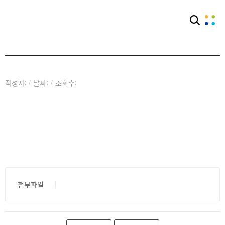
커뮤니티
공익단체소식
작성자:
날짜:
조회수:
/
/
첨부파일