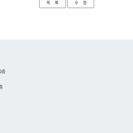
목 록
수 정
2층
층