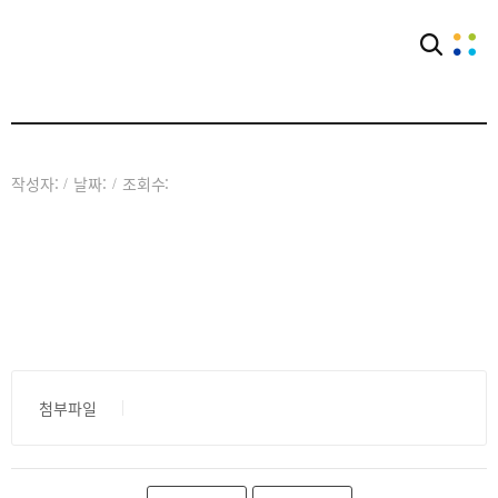
커뮤니티
공익단체소식
작성자:
날짜:
조회수:
/
/
첨부파일