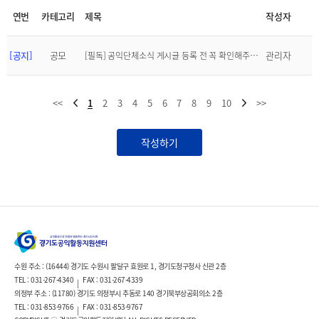
연번
카테고리
제목
작성자
[공지]
공모
관리자
[필독] 공익단체소식 게시글 등록 전 꼭 확인해주세요!
<<
1
2
3
4
5
6
7
8
9
10
>>
작성하기
수원 주소 : (16444) 경기도 수원시 팔달구 효원로 1, 경기도청구청사 신관 2층
TEL : 031-267-4340
FAX : 031-267-4339
|
의정부 주소 : (11780) 경기도 의정부시 추동로 140 경기북부상공회의소 2층
TEL : 031-853-9766
FAX : 031-853-9767
|