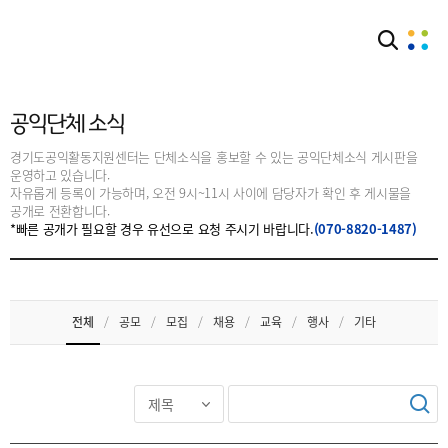
커뮤니티
공익단체소식
공익단체 소식
경기도공익활동지원센터는 단체소식을 홍보할 수 있는 공익단체소식 게시판을
운영하고 있습니다.
자유롭게 등록이 가능하며, 오전 9시~11시 사이에 담당자가 확인 후 게시물을
공개로 전환합니다.
*빠른 공개가 필요할 경우 유선으로 요청 주시기 바랍니다.
(070-8820-1487)
전체
/
공모
/
모집
/
채용
/
교육
/
행사
/
기타