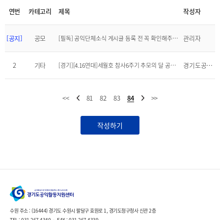
연번
카테고리
제목
작성자
[공지]
공모
관리자
[필독] 공익단체소식 게시글 등록 전 꼭 확인해주세요!
2
기타
경기도공익활동지원센터
[경기][4.16연대]세월호 참사6주기 추모의 달 공동행동(4/16)
<<
81
82
83
84
>>
작성하기
수원 주소 : (16444) 경기도 수원시 팔달구 효원로 1, 경기도청구청사 신관 2층
TEL : 031-267-4340
FAX : 031-267-4339