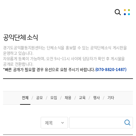
커뮤니티
공익단체소식
공익단체 소식
경기도공익활동지원센터는 단체소식을 홍보할 수 있는 공익단체소식 게시판을
운영하고 있습니다.
자유롭게 등록이 가능하며, 오전 9시~11시 사이에 담당자가 확인 후 게시물을
공개로 전환합니다.
*빠른 공개가 필요할 경우 유선으로 요청 주시기 바랍니다.
(070-8820-1487)
전체
/
공모
/
모집
/
채용
/
교육
/
행사
/
기타