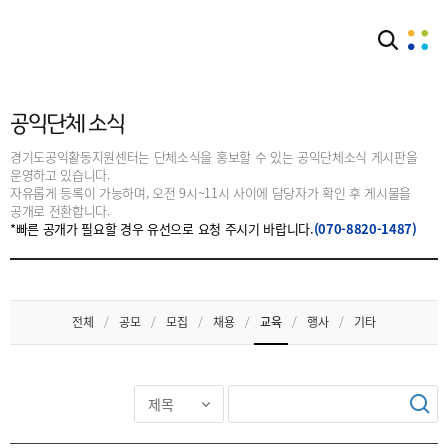
커뮤니티
공익단체소식
공익단체 소식
경기도공익활동지원센터는 단체소식을 홍보할 수 있는 공익단체소식 게시판을
운영하고 있습니다.
자유롭게 등록이 가능하며, 오전 9시~11시 사이에 담당자가 확인 후 게시물을
공개로 전환합니다.
*빠른 공개가 필요할 경우 유선으로 요청 주시기 바랍니다.
(070-8820-1487)
전체
/
공모
/
모집
/
채용
/
교육
/
행사
/
기타