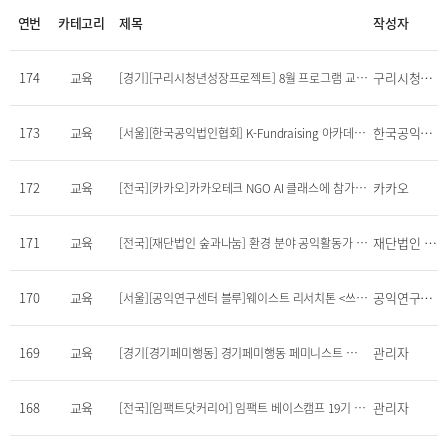
연번
카테고리
제목
작성자
174
교육
구리시청년성장프로젝트
[경기][구리시청년성장프로젝트] 8월 프로그램 교육생 모집(취업역량강화, 일상생활지원)
173
교육
한국공익법인협회
[서울][한국공익법인협회] K-Fundraising 아카데미: 우리만의, 우리답게(8/13~12/17) 참여 안내
172
교육
카카오
[전국][카카오]카카오테크 NGO AI 클래스에 참가자 모집 (~8/9)
171
교육
재단법인 숲과나눔
[전국][재단법인 숲과나눔] 환경 분야 공익활동가 양성과정 '풀씨아카데미 9기' 수강생 모집(~8/18 오후1시)
170
교육
공익연구센터 블루닷
[서울][공익연구센터 블루]웨이스트 리서치톤 <쓰레기 읽는 시간> 소각장 어쩔 수 없다? (~7/23)
169
교육
관리자
[경기[경기페미행동] 경기페미행동 페미니스트 교양수업(7/4,7/11,7/18)
168
교육
관리자
[전국][임팩트닷커리어] 임팩트 베이스캠프 19기 모집(~7/2)