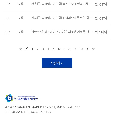
167
교육
한국공익법인협회
[서울][한국공익법인협회] 중소규모 비영리단체를 위한 회계·세무 실무 워크숍(7/8~9)
166
교육
한국공익법인협회
[전국][한국공익법인협회] 비영리단체를 위한 회계·세무 기본 실무 온라인교육_출연재산 사용, 원천세, 회계기준 및 재무제표의 이해(6/11~18)
165
교육
위스테이별내
[남양주시][위스테이별내사협] 새로운 기회를 만드는 개인 브랜딩 참가자 모집
<<
1
2
3
4
5
6
7
8
9
10
>>
작성하기
수원 주소 : (16444) 경기도 수원시 팔달구 효원로 1, 경기도청구청사 신관 2층
TEL : 031-267-4340
FAX : 031-267-4339
|