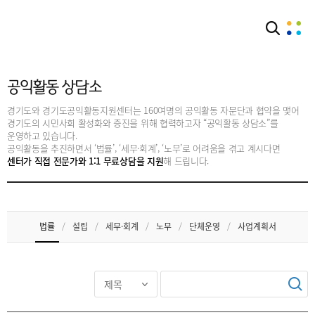
커뮤니티
공익활동 상담소
공익활동 상담소
경기도와 경기도공익활동지원센터는 160여명의 공익활동 자문단과 협약을 맺어
경기도의 시민사회 활성화와 증진을 위해 협력하고자 “공익활동 상담소”를
운영하고 있습니다.
공익활동을 추진하면서 ‘법률’, ‘세무·회계’, ‘노무’로 어려움을 겪고 계시다면
센터가 직접 전문가와 1:1 무료상담을 지원
해 드립니다.
법률
/
설립
/
세무·회계
/
노무
/
단체운영
/
사업계획서