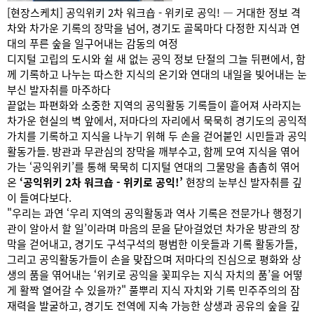
[현장스케치] 공익위키 2차 워크숍 - 위키로 공익! — 거대한 정보 격
차와 차가운 기록의 장막을 넘어, 경기도 골목마다 다정한 지식과 연
대의 푸른 숲을 일구어내는 감동의 여정
디지털 고립의 도시와 쉴 새 없는 공익 정보 단절의 그늘 뒤편에서, 함
께 기록하고 나누는 따스한 지식의 온기와 연대의 내일을 빚어내는 눈
부신 발자취를 마주하다
끝없는 파편화와 소중한 지역의 공익활동 기록들이 흩어져 사라지는
차가운 현실의 벽 앞에서, 저마다의 자리에서 묵묵히 경기도의 공익적
가치를 기록하고 지식을 나누기 위해 두 손을 걷어붙인 시민들과 공익
활동가들. 방관과 무관심의 장막을 깨부수고, 함께 모여 지식을 엮어
가는 ‘공익위키’를 통해 묵묵히 디지털 연대의 그물망을 촘촘히 엮어
온
‘공익위키 2차 워크숍 - 위키로 공익!’
현장의 눈부신 발자취를 깊
이 들여다보다.
"우리는 과연 ‘우리 지역의 공익활동과 역사 기록은 전문가나 행정기
관이 알아서 할 일’이라며 마음의 문을 닫아걸었던 차가운 방관의 장
막을 걷어내고, 경기도 구석구석의 평범한 이웃들과 기록 활동가들,
그리고 공익활동가들이 손을 맞잡으며 저마다의 진심으로 평화와 상
생의 품을 엮어내는 ‘위키로 공익을 꽃피우는 지식 자치의 품’을 어떻
게 활짝 열어갈 수 있을까?" 풀뿌리 지식 자치와 기록 민주주의의 잠
재력을 발굴하고, 경기도 전역에 지속 가능한 상생과 공유의 숲을 깊