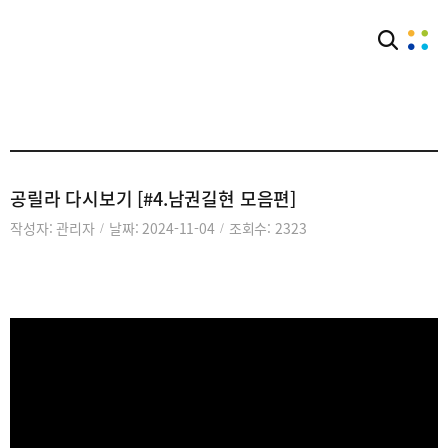
커뮤니티
공지사항
공릴라 다시보기 [#4.남권길현 모음편]
작성자: 관리자
날짜: 2024-11-04
조회수: 2323
/
/