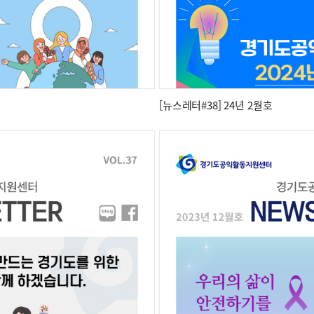
[뉴스레터#38] 24년 2월호