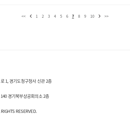
<<
1
2
3
4
5
6
7
8
9
10
>>
효원로 1, 경기도청구청사 신관 2층
로 140 경기북부상공회의소 2층
IGHTS RESERVED.