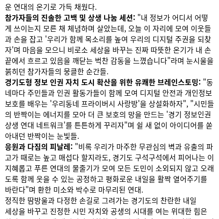
운 연대의 온기로 가득 채웠다.
참가자들의 진솔한 고백 및 상생 나눔 세션:
"내 정보가 어디서 어떻
게 쓰이는지 모른 채 체념하며 살았는데, 오늘 이 자리에 모여 이웃들
과 손을 잡고 '우리가 함께 목소리를 높여 우리의 디지털 주권을 되찾
자'며 마음을 모으니 비로소 세상을 바꾸는 진짜 따뜻한 온기가 내 손
끝에서 흐르고 있음을 깨닫는 벅찬 감동을 느꼈습니다"라며 눈시울을
붉히던 참가자들의 뭉클한 순간들.
경기도형 정보 인권 자치 도시 확산을 위한 유쾌한 브레인스토밍:
"동
네마다 주민들과 인권 활동가들이 함께 모여 디지털 안전과 개인정보
보호를 배우는 '우리동네 프라이버시 사랑방'을 상설화하자", "시민들
의 반짝이는 에너지를 모아 더 큰 보호의 망을 만드는 '경기 정보인권
상생 연대 네트워크'를 튼튼하게 꾸리자"며 쉴 새 없이 아이디어를 쏟
아내던 반짝이는 눈빛들.
응원과 다짐의 피날레:
"비록 우리가 마주한 무관심의 벽과 유출의 파
고가 때로는 높고 매섭다 할지라도, 경기도 구석구석에서 피어나는 이
지혜롭고 푸른 연대의 물줄기가 모여 모든 도민이 소외되지 않고 오래
도록 함께 웃을 수 있는 공정하고 평화로운 내일을 활짝 열어주기를
바란다"며 환한 미소와 박수로 마무리된 연대.
정직한 땀방울과 다정한 손길로 그려가는 경기도의 찬란한 내일
세상을 바꾸고 진정한 시민 자치와 공생의 시대를 여는 위대한 힘은