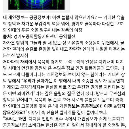
내 개인정보는 공공정보야! 이젠 놀랍지 않으신가요? — 거대한 유출
의 장막과 차가운 무감각의 벽을 넘어, 경기도 골목마다 다정한 보호
와 연대의 푸른 숲을 일구어내는 감동의 여정
출처:
경기도공익활동지원센터 공익웹진
차가운 방임의 그늘과 쉴 새 없는 정보 유출의 소용돌이 뒤편에서, 굳
건한 권리의 손길로 존엄을 빚어내고 찬란한 연대의 내일을 마주하는
눈부신 발자취
저마다의 자리에서 묵묵히 경기도 구석구석의 일상을 지켜내며 디지
털 시대의 안전을 염원해 온 수많은 정보 인권 활동가들과 도민들. 나
도 모르게 떠돌아다니는 개인정보와 보이지 않는 침해라는 거대한 장
막 앞에서 “우리가 살아가는 이 땅에서 나의 소중한 정보가 공공연히
거래되고 무감각해지는 현실을 바로 잡고 온전한 권리를 지킨다는 것
은 어떤 의미인가”라는 깊은 울림의 질문 앞에 섰다. 방관과 무관심의
장막을 걷어내고, 묵묵히 두 손을 모아 서로의 불안을 보듬으며 촘촘
한 연대의 그물망을 엮어 온
‘내 개인정보는 공공정보야! 이젠 놀랍지
않으신가요?’
이야기 속 진솔한 발자취를 깊이 들여다보다.
"우리는 과연 ‘디지털 전환의 홍수 속에서 개인정보가 쉽게 노출되고
공공정보처럼 소비되는 현상은 개인이 알아서 감내해야 할 숙명일 뿐,