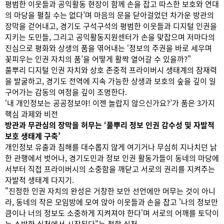
평범한 이웃들과 공익활동 현장이 함께 손을 잡고 따스한 보호와 연대
의 마당을 펼칠 수는 없다’며 마음의 문을 닫아걸었던 차가운 방관의
장막을 걷어내고, 경기도 구석구석의 평범한 이웃들과 디지털 인권을
지키는 도민들, 그리고 공익활동지원센터가 손을 맞잡으며 저마다의
진심으로 평화와 상생의 품을 엮어내는 ‘정보의 주권을 바로 세우며
꽃피우는 인권 자치의 품’을 어떻게 활짝 열어갈 수 있을까?"
풀뿌리 디지털 인권 자치와 상호 존중적 프라이버시 생태계의 잠재력
을 발굴하고, 경기도 전역에 지속 가능한 상생과 보호의 숲을 깊이 일
구어가는 감동의 여정을 깊이 조명한다.
‘내 개인정보는 공공정보야! 이젠 놀랍지 않으신가요?’가 품은 3가지
핵심 과제와 비전
방관과 무관심의 장막을 허무는 ‘풀뿌리 정보 인권 감수성 및 자발적
보호 생태계 구축’
개인정보 유출과 침해를 대수롭지 않게 여기거나 무심히 지나치던 낡
한 관행에서 벗어나, 경기도민과 정보 인권 활동가들이 동네의 마당에
서부터 직접 프라이버시의 소중함을 깨닫고 서로의 권리를 지켜주는
자발적 생태계 다지기.
"진정한 인권 자치의 완성은 거창한 보안 선언에만 머무는 것이 아니
라, 동네의 작은 모임방에 모여 앉아 이웃들과 손을 잡고 '나의 정보만
큼이나 너의 정보도 소중하게 지켜져야 한다'며 서로의 어깨를 토닥이