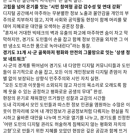
는 소박한 실천에서 시작된다"는 철학 실천.
고립을 넘어 온기를 잇는 ‘시민 참여형 공감 감수성 및 연대 강화’
디지털 공간에서 마주하는 무분별한 정보 노출과 불안감을 개인의 부
주의로 치부하지 않고, 지역 사회와 공익활동 현장이 함께 머리를 맞
대어 지혜로운 대안을 모색하는 공론장 창출.
"혼자서 거대한 빅테크의 벽과 유출의 파고에 마주하면 숨이 차고 막
막하지만, 경기도 도민들이 손을 잡고 함께 정보 인권을 외치면 그 어
떤 냉소도 따스한 품으로 녹아내린다"라는 통찰.
경기도 31개 시·군 골목마저 평화와 안전의 그물망으로 잇는 ‘상생 정
보 네트워크’
시·군의 경계를 뛰어넘어 경기도 내 다양한 디지털 커뮤니티들과 도민
들이 유기적으로 손을 잡고, 모든 이의 개인정보와 디지털 존엄이 차
별 없이 보장되는 상향식 민주주의와 시민 자치 실현.
"모든 도민과 이웃들이 소외되지 않고 자신의 목소리로 오래도록 함
께 웃을 수 있는 공정하고 평화로운 공생의 무대" 완성.
현장의 온기로 채워졌던 뜨거웠던 성찰과 교감의 시간들
도내 각지에서 모인 도민들과 따스한 정보 인권을 염원하는 수많은 이
웃이 한자리에 모여 내 개인정보가 공공정보처럼 다뤄지는 현실을 직
시하고 올바른 대안을 나누며 뜨거운 열기를 나누고, 경기도를 진정한
'어떤 도민의 디지털 권리도 허술하게 침해되지 않는 평화와 자치의
고향'으로 만들기 위한 지혜를 모았던 현장은 깊은 공감과 함께 뜨거