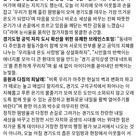
어가며 때로는 지치기도 했는데, 오늘 이 자리에 모여 이웃들과 손을
잡고 '우리가 함께 흘린 땀방울이 모여 경기도를 데우는 가장 뜨거운
온도가 되었다'며 마음을 모으니 비로소 세상을 바꾸는 진짜 따뜻한
온기가 내 손끝에서 흐르고 있음을 깨닫는 벅찬 감동을 느꼈습니
다"라며 눈시울을 붉히던 참가자들의 뭉클한 순간들.
경기도형 공익 자치 도시 확산을 위한 유쾌한 브레인스토밍:
"동네마
다 주민들과 활동가들이 함께 모여 서로의 안부를 묻고 공익의 지혜를
나누는 '우리동네 온도 사랑방'을 상설화하자", "시민들의 반짝이는
에너지를 모아 더 큰 환대의 망을 만드는 '경기 공익상생 연대 네트워
크'를 튼튼하게 꾸리자"며 쉴 새 없이 아이디어를 쏟아내던 반짝이는
눈빛들.
응원과 다짐의 피날레:
"비록 우리가 마주한 현실의 벽과 변화의 파고
가 때로는 높고 매섭다 할지라도, 경기도 구석구석에서 피어나는 이
지혜롭고 푸른 온기의 물줄기가 모여 모든 도민이 소외되지 않고 오래
도록 함께 웃을 수 있는 공정하고 평화로운 내일을 활짝 열어주기를
바란다"며 환한 미소와 박수로 마무리된 연대.
정직한 땀방울과 다정한 손길로 그려가는 경기도의 찬란한 내일
세상을 바꾸고 진정한 시민 자치와 공생의 시대를 여는 위대한 힘은
차가운 통계 데이터나 거창한 정부의 행정 평가 보고서에서 나오는 것
이 아니라, 오늘 아침 경기도의 좁은 모임방과 현장에서 이웃들이 서