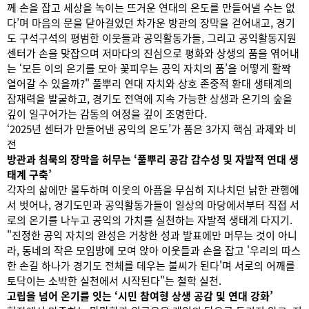
께 손을 잡고 세상을 녹이는 뜨거운 연대의 온도를 만들어낼 수는 없
다’며 마음의 문을 닫아걸었던 차가운 방관의 장막을 걷어내고, 경기
도 구석구석의 평범한 이웃들과 공익활동가들, 그리고 공익활동지원
센터가 손을 맞잡으며 저마다의 진심으로 평화와 상생의 품을 엮어내
는 ‘모든 이의 온기를 모아 꽃피우는 공익 자치의 품’을 어떻게 활짝
열어갈 수 있을까?" 풀뿌리 연대 자치와 상호 존중적 환대 생태계의
잠재력을 발굴하고, 경기도 전역에 지속 가능한 상생과 온기의 숲을
깊이 일구어가는 감동의 여정을 깊이 조명한다.
‘2025년 센터가 만들어낸 공익의 온도’가 품은 3가지 핵심 과제와 비
전
방관과 침묵의 장막을 허무는 ‘풀뿌리 공감 감수성 및 자발적 연대 생
태계 구축’
각자의 삶에만 몰두하며 이웃의 아픔을 무심히 지나치던 낡한 관행에
서 벗어나, 경기도민과 공익활동가들이 일상의 마당에서부터 직접 서
로의 온기를 나누고 공익의 가치를 실천하는 자발적 생태계 다지기.
"진정한 공익 자치의 완성은 거창한 성과 발표에만 머무는 것이 아니
라, 동네의 작은 모임방에 모여 앉아 이웃들과 손을 잡고 '우리의 따스
한 손길 하나가 경기도 전체를 데우는 불씨가 된다'며 서로의 어깨를
토닥이는 소박한 실천에서 시작된다"는 철학 실천.
고립을 넘어 온기를 잇는 ‘시민 참여형 상생 공감 및 연대 강화’