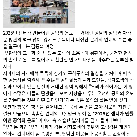
2025년 센터가 만들어낸 공익의 온도 — 거대한 냉담의 장막과 차가
운 방관의 벽을 넘어, 경기도 골목마다 다정한 온기와 연대의 푸른 숲
을 일구어내는 감동의 여정
무관심의 그늘과 쉴 새 없는 고립의 소용돌이 뒤편에서, 굳건한 헌신
의 손길로 온도를 빚어내고 찬란한 연대의 내일을 마주하는 눈부신 발
자취
저마다의 자리에서 묵묵히 경기도 구석구석의 일상을 지켜내며 따스
한 공동체를 염원해 온 수많은 공익활동가들과 도민들. 각자도생의 삭
풍과 보이지 않는 단절의 거대한 장벽 앞에서 “우리가 살아가는 이 땅
에서 수많은 이들의 땀방울이 모여 세상을 데우는 온전한 공익의 온도
를 만든다는 것은 어떤 의미인가”라는 깊은 울림의 질문 앞에 섰다.
방관과 침묵의 장막을 걷어내고, 묵묵히 두 손을 모아 서로의 지친 숨
결을 보듬으며 촘촘한 연대의 그물망을 엮어 온
‘2025년 센터가 만들
어낸 공익의 온도’
이야기 속 진솔한 발자취를 깊이 들여다보다.
"우리는 과연 ‘우리 사회가 겪는 각자도생의 추위와 고립감은 개인이
알아서 견뎌내야 할 숙명일 뿐, 평범한 이웃들과 공익활동 현장이 함