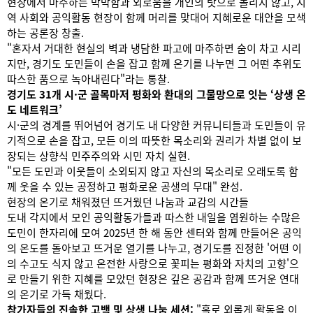
현장에서 마주하는 막막함과 외로움을 개인의 탓으로 돌리지 않고, 지
역 사회와 공익활동 현장이 함께 머리를 맞대어 지혜로운 대안을 모색
하는 공론장 창출.
"혼자서 거대한 현실의 벽과 냉담한 파고에 마주하면 숨이 차고 시리
지만, 경기도 도민들이 손을 잡고 함께 온기를 나누면 그 어떤 추위도
따스한 품으로 녹아내린다"라는 통찰.
경기도 31개 시·군 골목마저 평화와 환대의 그물망으로 잇는 ‘상생 온
도 네트워크’
시·군의 경계를 뛰어넘어 경기도 내 다양한 커뮤니티들과 도민들이 유
기적으로 손을 잡고, 모든 이의 따뜻한 목소리와 권리가 차별 없이 보
장되는 상향식 민주주의와 시민 자치 실현.
"모든 도민과 이웃들이 소외되지 않고 자신의 목소리로 오래도록 함
께 웃을 수 있는 공정하고 평화로운 공생의 무대" 완성.
현장의 온기로 채워졌던 뜨거웠던 나눔과 교감의 시간들
도내 각지에서 모인 공익활동가들과 따스한 내일을 염원하는 수많은
도민이 한자리에 모여 2025년 한 해 동안 센터와 함께 만들어온 공익
의 온도를 돌아보고 뜨거운 열기를 나누고, 경기도를 진정한 '어떤 이
의 수고도 식지 않고 온전한 사랑으로 꽃피는 평화와 자치의 고향'으
로 만들기 위한 지혜를 모았던 현장은 깊은 공감과 함께 뜨거운 연대
의 온기로 가득 채웠다.
참가자들의 진솔한 고백 및 상생 나눔 세션:
"홀로 외롭게 활동을 이