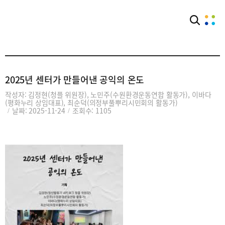
아카이브
공익웹진
2025년 센터가 만들어낸 공익의 온도
작성자: 김정현(청플 위원장), 노민주(수원환경운동연합 활동가), 이바다
(평화누리 상임대표), 최순덕(의정부풀뿌리시민회의 활동가)
날짜: 2025-11-24
조회수: 1105
/
/