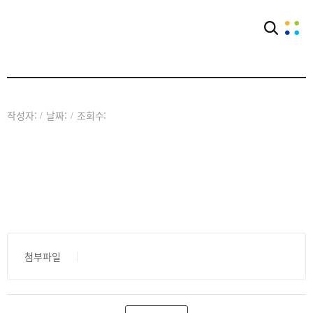
아카이브
공익웹진
작성자:
날짜:
조회수:
/
/
첨부파일