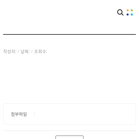
아카이브
공익웹진
작성자:
날짜:
조회수:
/
/
첨부파일