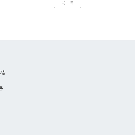
목 록
2층
층