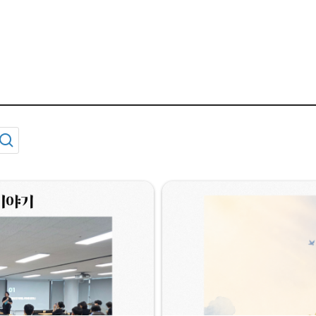
공익웹진
"