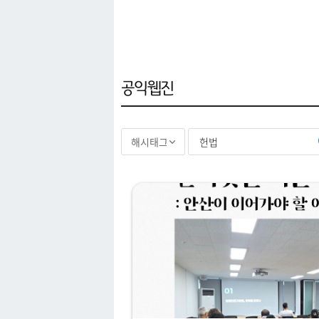
아카이브
공익웹진
"