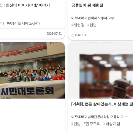
간 : 안산이 이어가야 할 이야기
공휴일이 된 제헌절
아주대학교 법학과 오동석 교수
리다
#AN전도시에SAN다
#제헌절
#헌법
2026-07-21
조회수 211
"
[기획]헌법은 살아있는가, 비상계엄 
아주대학교 법학전문대학원 오동석 교수
#헌법
#민주주의
#비상계엄