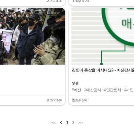
2026-04-30
조회수 4673
"
김연아 동상을 아시나요? - 예산감시
생강
#예산
#예산감시
#민관협치
#시
2022-03-07
조회수 546
<<
1
>>