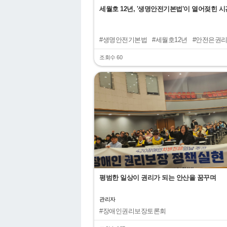
세월호 12년, '생명안전기본법'이 열어젖힌 시
#생명안전기본법
#세월호12년
#안전은권
#용혜원의원
조회수 60
"
평범한 일상이 권리가 되는 안산을 꿈꾸며
관리자
#장애인권리보장토론회