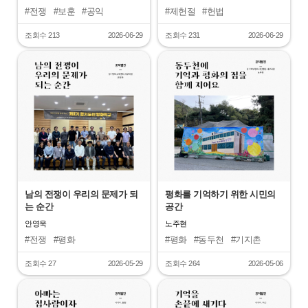
#전쟁
#보훈
#공익
#제헌절
#헌법
조회수 213
2026-06-29
조회수 231
2026-06-29
"
"
남의 전쟁이 우리의 문제가 되
평화를 기억하기 위한 시민의
는 순간
공간
안영욱
노주현
#전쟁
#평화
#평화
#동두천
#기지촌
#경기도민평화학교
#미군
조회수 27
2026-05-29
조회수 264
2026-05-06
"
"