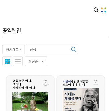
아카이브
공익웹진
공익웹진
"
"