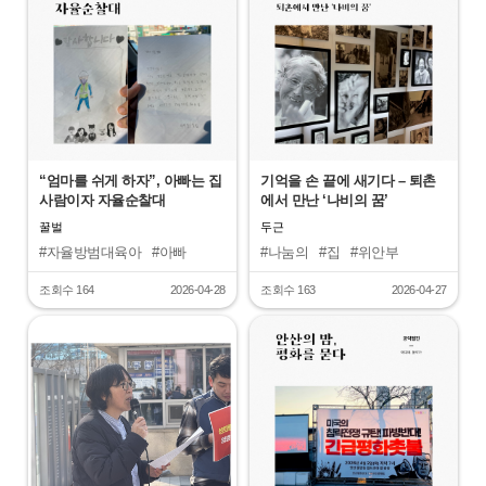
“엄마를 쉬게 하자”, 아빠는 집
기억을 손 끝에 새기다 – 퇴촌
사람이자 자율순찰대
에서 만난 ‘나비의 꿈’
꿀벌
두근
#자율방범대육아
#아빠
#나눔의
#집
#위안부
#살림
#마을활동가
조회수 164
2026-04-28
조회수 163
2026-04-27
"
"