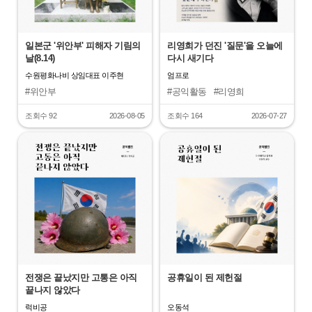
일본군 '위안부' 피해자 기림의
리영희가 던진 '질문'을 오늘에
날(8.14)
다시 새기다
수원평화나비 상임대표 이주현
엄프로
#위안부
#공익활동
#리영희
조회수 92
2026-08-05
조회수 164
2026-07-27
"
"
전쟁은 끝났지만 고통은 아직
공휴일이 된 제헌절
끝나지 않았다
럭비공
오동석