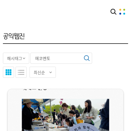
아카이브
공익웹진
공익웹진
"